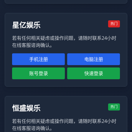
安全稳定
银行级安全系统，全天候监控保护，确保
您的账户与资金绝对安全。
高额回报